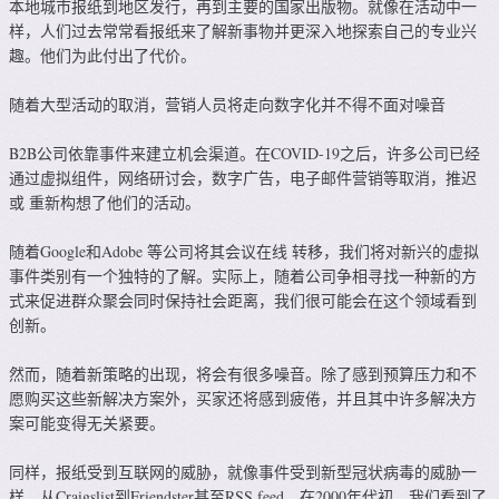
本地城市报纸到地区发行，再到主要的国家出版物。就像在活动中一
样，人们过去常常看报纸来了解新事物并更深入地探索自己的专业兴
趣。他们为此付出了代价。
随着大型活动的取消，营销人员将走向数字化并不得不面对噪音
B2B公司依靠事件来建立机会渠道。在COVID-19之后，许多公司已经
通过虚拟组件，网络研讨会，数字广告，电子邮件营销等取消，推迟
或 重新构想了他们的活动。
随着Google和Adobe 等公司将其会议在线 转移，我们将对新兴的虚拟
事件类别有一个独特的了解。实际上，随着公司争相寻找一种新的方
式来促进群众聚会同时保持社会距离，我们很可能会在这个领域看到
创新。
然而，随着新策略的出现，将会有很多噪音。除了感到预算压力和不
愿购买这些新解决方案外，买家还将感到疲倦，并且其中许多解决方
案可能变得无关紧要。
同样，报纸受到互联网的威胁，就像事件受到新型冠状病毒的威胁一
样。从Craigslist到Friendster甚至RSS feed，在2000年代初，我们看到了