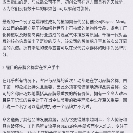
应当指出的是，与成熟公司不同，初创公司在这方面具有先天优势，
因为它们没有数十年的麻烦包to可以躲藏或弥补。
最近的一个例子是爆炸性成功的植物肉替代品初创公司Beyond Meat。
该公司的品牌立足于诸如喂养世界上可持续的植物性食品，避免工厂
化种植以及限制肉类行业造成的温室气体排放等原因。千禧一代对品
牌的核心信息做出了奇妙的反应，该公司的股价飙升至其首次公开募
股的六倍。拥有渐进的使命宣言可以在现代受众群体的眼中为品牌打
分。
3.醒目的品牌名称留在客户手中
在几乎所有情况下，客户与品牌的首次互动都是在学习品牌名称。由
于第一印象如此持久且重要，因此必须非常谨慎地选择品牌名称。公
司的名称应巧妙地囊括其品牌最重要的所有价值。拥有一个令人难忘
且易于记忆的名字对于在当今快节奏的数字环境中生存至关重要，因
此说一个名字可以造就或打破一个品牌并不为过。
命名遵循了其他品牌发展趋势，因为它变得越来越刺耳，令人惊讶和
具有破坏性。工作场所交流平台Slack的名字简短而令人难忘，专注于
强烈的辅音。Slack尤其擅长的地方是它大胆使用了表示懒惰的单词。