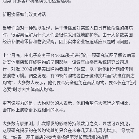
趋势-许多客户将继续使用这些选项。
新冠疫情如何改变对话
当我们面对一种难以发现，易于传播且对某些人口具有致命性的疾病
时，很容易理解为什么人们会很快采用就地庇护所。由于大多数美国
经济都依赖零售和物资采购，因此实体企业被迫适应只是时间问题。
上个月底，由电子商务平台Yottaa委托进行的一项研究试图了解该病毒
对实体商店和在线购物的早期影响。该调查由零售系统研究公司进
行，对近1200名成年美国购物者进行了调查，以了解他们计划如何调
整购物习惯。调查发现，有90％的购物者由于这种疾病而“犹豫在商店
购物”，大多数人表示，他们要么完全避免在商店购物，要么仅在“绝对
必要”时才去实体商店购物。
更有说服力的是，大约93％的人表示，他们希望与大流行之前相比，
会在网上购物更多或相同的水平。
大多数专家预测，此次爆发的影响将持续数月之久，显然可以预见，
这项研究揭示的在线购物趋势只会在未来几天和几周内增加。”系统研
究。“结果，基于商店的零售商将经历漫长而艰难的旅程。