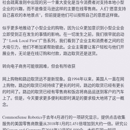
社会疏离准则中出现的另一个重大变化是当今消费者对支持本地小型
企业的兴趣，而不是像亚马逊这样的主要在线零售商。人们“愿意支持
自己喜欢的本地景点”，但前提是他们可以按照自己的意愿这样做。
似乎更多地推动了小型企业的购物，因为公众更加意识到小型企业会
立即受到正在发生的事情的影响。在一切发生之前，我们很早就启动
了“ Look Local First”广告系列，我们看到了企业主和消费者之间的巨
大吸引力，他们不断加紧帮助彼此。企业主需要让客户轻松与他们开
展业务，无论是在线订购和付款，路边取货还是送货。
转向电子商务可能很困难，但会有所收获
网上购物和路边取货远不是新现象。自1994年以来，美国人一直在网
上购物，路边的取货已经持续了更长的时间，路边的取货已经有更长
的时间了。路边的取货已经有零售商和饭店将商品运送到客户的汽车
上了。但是，今天要求更多便利和即时满足的要求极大地将了这一概
念。
CommonSense Robotics于去年4月进行的一项研究显示，提供点击收集
服务的美国零售商数量从2018年1月的2,451倍增加到大约一倍。研究公
司Cowen and Company在2018年12月的5,800个。大约在同一时间，