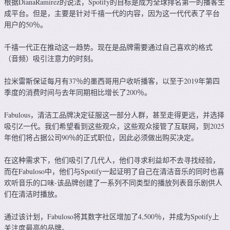
根据DianaRamírez的说法，Spotify的目标是成为全球排名第一的播客生
成平台。但是，主要是针对千禧一代的内容，因为这一代代表了平台
用户的50％。
千禧一代正在推动这一趋势。现在是品牌需要通过自己喜欢的格式
（音频）吸引注意力的时刻。
拉米雷斯保证每月有37％的墨西哥用户收听播客，以至于2019年第四
季度的消费时间与去年同期相比增长了200％。
Fabulous，清洁工品牌决定征服这一部分人群，甚至走得更远，并选择
吸引Z一代。我们希望看到这些观众，这些观众接管了互联网，到2025
年他们将占据公司90％的正式职位，因此必须做出购买决定。
在这种需求下，他们吸引了几代人，他们寻求利益却不去寻找经验，
而在Fabuloso中，他们与Spotify一起证明了自己在清洁音乐的同时也喜
欢听音乐的口味-该品牌创建了一系列不同类型的播放列表音乐剧供人
们在清洁时播放。
通过该计划，Fabuloso将其数字社区增加了4,500％，并成为Spotify上
关注度最高的品牌。