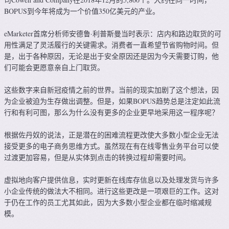
BOPUS到今年将成为一个价值350亿美元的产业。
eMarketer首席分析师安德鲁·利普斯曼当时表示：店内和路边取货的可
用性满足了灵活履行的关键需求。消费者一直希望节省购物时间。但
是，出于各种原因，无论是出于安全原因还是因为今天需要订购，他
们可能会更愿意亲自上门取货。
这些数字来自新冠疫情之前的世界。当前的现实加剧了这个想法，因
为企业被迫为生存做出调整。但是，如果BOPUS趋势总是注定如此流
行和有利可图，那么为什么没有更多的企业更早地采用这一程序呢？
根据佐丹奴的说法，正是潜在的困难流程更改使大多数小型企业无法
接受更多的电子商务思维方式。虽然现在有在线零售业务平台可以使
过渡更加容易，但是从实体到点击的转换过程却需要时间。
虚拟地向客户提供信息，实时更新在线库存信息以及处理发货与许多
小企业传统的做法大不相同。进行这些更改是一项艰巨的工作。这对
于仍在工作的员工尤其如此，因为大多数小型企业都在临时缩减规
模。