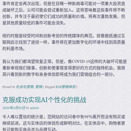
事件肯定会再次出现，但是在目睹一种新病毒可能对一项重大投资造
成破坏之后，公司可能会尝试重新加入。这将意味着这些事件将不断
创新，并专注于最初使它们成功的质量和价值。将再次蓬勃发展，但
是其他质量较低的事件可能会消失。
纽约时报是经受时间和创新考验的传统媒体的典范。就像报纸通过互
联网启示找到了途径一样，事件将在更加数字化的环境中找到高质量
的利基市场。
我认为我们都渴望恢复正常。但是，像COVID-19这样的大破坏可能是
重新审视我们做事，创新和使事情变得更好的方式的独特机会。我很
高兴看到新的数字和亲身体验即将成为我们营销组合的一部分。
Posted in
社会化营销
,
营销
|
Tagged
B2B营销体验
|
克服成功实现AI个性化的挑战
2020年4月20日
by
admin
令人难以置信的统计是，您网站的访问者中有98％离开而没有购买或
继续前进。这与实体店的体验形成鲜明对比，在实体店中，购物者更
有可能购买商品并与品牌互动。