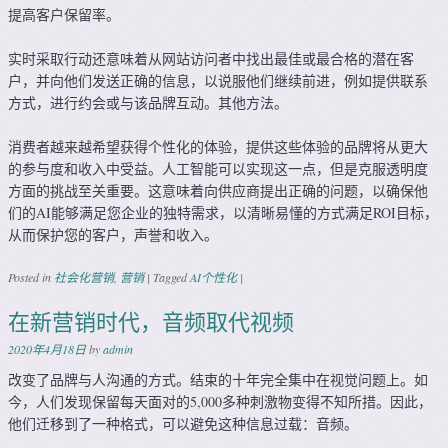
提高客户保留率。
实时采取行动还意味着从网站访问者中找出最佳或最合格的潜在客
户，并向他们发送正确的信息，以说服他们继续前进，例如提供联系
方式，进行约会或与该品牌互动。其他方法。
消费者越来越希望获得个性化的体验，提供这些体验的品牌将从更大
的参与度和收入中受益。人工智能可以实现这一点，但是克服透明度
方面的挑战至关重要。这意味着向供应商提出正确的问题，以确保他
们的AI能够满足您企业的独特需求，以清晰易懂的方式满足ROI目标，
从而保护您的客户，声誉和收入。
Posted in
社会化营销
,
营销
|
Tagged
AI个性化
|
在新营销时代，音频取代视频
2020年4月18日
by
admin
改变了品牌与人沟通的方式。结束的十年完全集中在视觉问题上。如
今，人们发现保留每天面对的5,000多种刺激物变得不知所措。因此，
他们迁移到了一种格式，可以避免这种信息过载：音频。