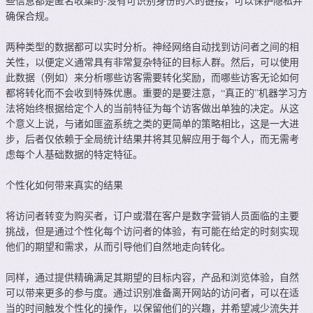
些信息都是匿名收集的-没有可识别身份的人的链接，可以保护隐私并
确保合规。
两种类型的数据都可以实时分析。神经网络自动找到访问者之间的相
关性，以便定义通常具有非常复杂特征的目标人群。然后，可以使用
此数据（例如）来分析哪些访客需要转化奖励，而哪些访客无论如何
都将转化而不会收到特殊优惠。重要的是要注意，“真正的”机器学习方
法将始终根据给定个人的当前特征为每个访客做出单独的决定。从这
个意义上说，与诸如匪盗系统之类的更简单的策略相比，这是一大进
步，后者仅依赖于全局统计结果并将其见解应用于每个人，而无需考
虑每个人基础数据的特定特征。
个性化如何带来真实的结果
将访问者转变为购买者，订户或潜在客户是数字营销人员面临的主要
挑战，但是通过个性化每个访问者的体验，有可能在给定的时刻实现
他们的期望和需求，从而引导他们自然地走向转化。
同样，通过提供精确满足其期望的目标内容，产品和浏览体验，自然
可以带来更多的参与度。通过识别准备离开网站的访问者，可以在适
当的时间触发个性化的操作，以保留他们的兴趣，并希望减少流失并