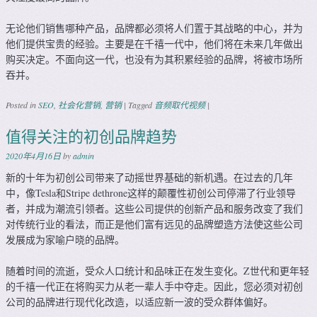
无论他们销售哪种产品，品牌都必须将人们置于其战略的中心，并为
他们提供宝贵的经验。主要是在千禧一代中，他们将在未来几年做出
购买决定。不面向这一代，也没有为其积累经验的品牌，将被市场所
吞并。
Posted in
SEO
,
社会化营销
,
营销
|
Tagged
音频取代视频
|
值得关注的初创品牌趋势
2020年4月16日
by
admin
新的十年为初创公司带来了动摇世界基础的新机遇。在过去的几年
中，像Tesla和Stripe dethrone这样的颠覆性初创公司停滞了行业领导
者，并成为潮流引领者。这些公司提供的创新产品和服务改变了我们
对传统行业的看法，而正是他们富有远见的品牌塑造方法使这些公司
发展成为家喻户晓的品牌。
随着时间的流逝，受众人口统计和品味正在发生变化。Z世代和更年轻
的千禧一代正在将购买力从老一辈人手中夺走。因此，您必须对初创
公司的品牌进行现代化改造，以适应新一波的受众群体偏好。