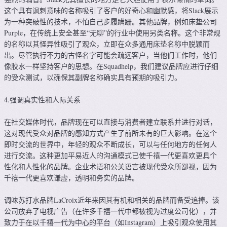
这个具有讽刺意味的名称吸引了客户的好奇心和幽默感，将Slack展示
为一种突破性的技术，不怕自己步履蹒跚。其他品牌，例如床垫公司
Purple，在传统上安全甚至“无聊”的行业中使用另类名称。这个非常规
的名称以其怪异性吸引了观众，立即在众多通用床垫名称中脱颖而
出。尽管执行不力的古怪名字可能会疏远客户，当他们工作时，他们
像胶水一样坚持客户的思想。在Squadhelp，我们建议品牌应进行仔细
的受众测试，以确保其副牌名称确实具有预期的吸引力。
4.强调真实性和人际关系
在社交媒体时代，品牌现在可以直接与消费者建立联系并进行对话，
这对现代受众对品牌的感知方式产生了前所未有的巨大影响。在这个
即时交流的世界中，年轻的观众不断成长，可以与任何地方的任何人
进行交流。这种更加平易近人的沟通模式已使千禧一代更喜欢更具个
性化和人性化的品牌。企业术语和公关语言被现代受众所鄙视，因为
千禧一代更喜欢谦虚，透明和务实的品牌。
调味苏打水品牌LaCroix近年来因其有机和相关的品牌而备受追捧。该
公司放弃了电视广告（在许多千禧一代中都被视为过度公司化），并
致力于在以千禧一代为中心的平台（如Instagram）上吸引观众使用其