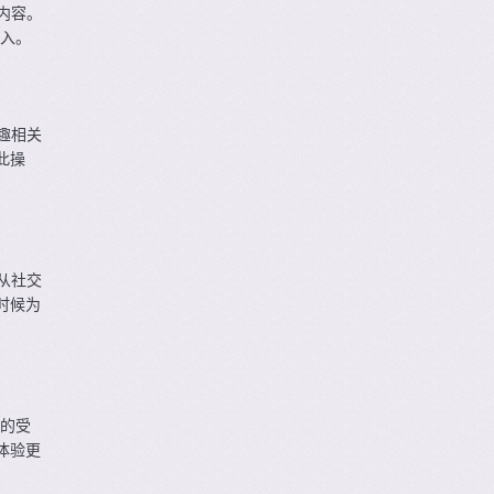
内容。
键入。
趣相关
此操
从社交
时候为
您的受
体验更