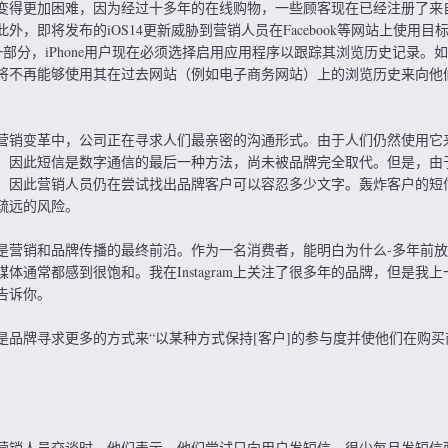
变得更加困难，因为经过十多年的在线购物，一些顾客现在已经注册了来
，即将发布的iOS14更新威胁到营销人员在Facebook等网站上使用目
的一部分，iPhone用户现在必须选择启用应用程序以跟踪其浏览历史记录。
将不再能够使用其在过去网站（例如电子商务网站）上的浏览历史来向他
营销变革中，公司正在寻求人们最亲密的沟通形式。由于人们仍然使用它
，因此短信是数字通信的最后一种方法，尚未被品牌完全取代。但是，由
，因此营销人员仍在尝试找出品牌客户可以容忍多少文字。轰炸客户的短
疏远的风险。
是营销和品牌传播的最终前沿。作为一名消费者，能明白为什么-多年前
体通常都感到很饱和。我在Instagram上关注了很多年的品牌，但是我上
告诉你。
是品牌寻求更多的方式来“以某种方式保持[客户]的参与度并使他们在购买
营销人员交谈时，他们表示，他们尝试只向用户发短信，很少每月发短信