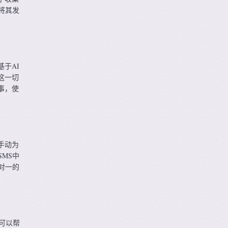
将其发
于AI
这一切
事，使
手动为
MS中
对一的
可以帮