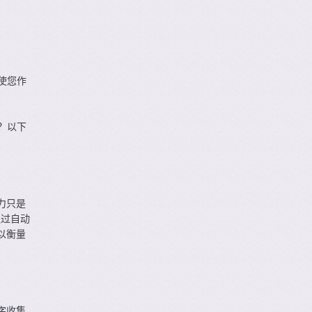
使您作
？以下
力只是
通过自动
以衡量
字收集