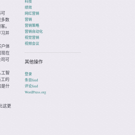
科技
绩效
再可
网红营销
很多数
营销
营销策略
顾客。
营销自动化
学习并
视觉营销
视频会议
客户体
司现在
公司可
其他操作
人工智
登录
员工的
条目feed
的是什
评论feed
WordPress.org
比这更