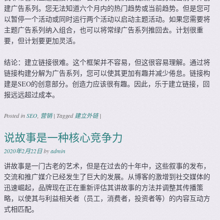
建广告系列。您无法知道六个月内的热门趋势或当前趋势。但是您可
以暂停一个活动或同时运行两个活动以启动主题活动。如果您需要将
主题广告系列纳入组合，也可以将常绿广告系列推回去。计划很重
要，但计划要更加灵活。
结论：建立链接很难。这个框架并不容易，但这很容易理解。通过将
链接构建分解为广告系列，您可以使其更加有趣并减少倦怠。链接构
建是SEO的创意部分。创造力应该很有趣。因此，乐于建立链接，回
报远远超过成本。
Posted in
SEO
,
营销
|
Tagged
建立外链
|
说故事是一种核心竞争力
2020年2月22日
by
admin
讲故事是一门古老的艺术，但是在过去的十年中，这些叙事的发布，
交流和推广媒介已经发生了巨大的发展。从博客的激增到社交媒体的
迅速崛起，品牌现在正在重新评估其讲故事的方法并调整其传播策
略，以使其与利益相关者（员工，消费者，投资者等）的内容互动方
式相匹配。