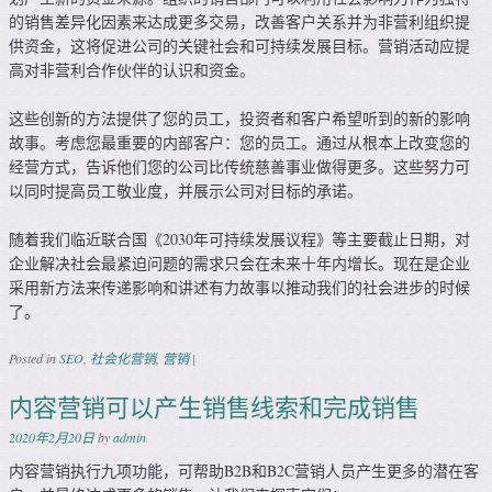
的销售差异化因素来达成更多交易，改善客户关系并为非营利组织提
供资金，这将促进公司的关键社会和可持续发展目标。营销活动应提
高对非营利合作伙伴的认识和资金。
这些创新的方法提供了您的员工，投资者和客户希望听到的新的影响
故事。考虑您最重要的内部客户：您的员工。通过从根本上改变您的
经营方式，告诉他们您的公司比传统慈善事业做得更多。这些努力可
以同时提高员工敬业度，并展示公司对目标的承诺。
随着我们临近联合国《2030年可持续发展议程》等主要截止日期，对
企业解决社会最紧迫问题的需求只会在未来十年内增长。现在是企业
采用新方法来传递影响和讲述有力故事以推动我们的社会进步的时候
了。
Posted in
SEO
,
社会化营销
,
营销
|
内容营销可以产生销售线索和完成销售
2020年2月20日
by
admin
内容营销执行九项功能，可帮助B2B和B2C营销人员产生更多的潜在客