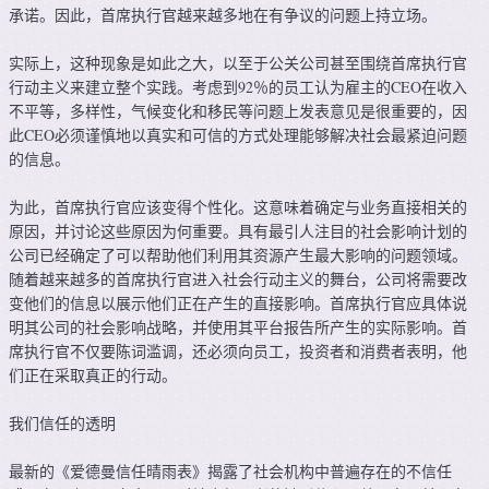
承诺。因此，首席执行官越来越多地在有争议的问题上持立场。
实际上，这种现象是如此之大，以至于公关公司甚至围绕首席执行官
行动主义来建立整个实践。考虑到92％的员工认为雇主的CEO在收入
不平等，多样性，气候变化和移民等问题上发表意见是很重要的，因
此CEO必须谨慎地以真实和可信的方式处理能够解决社会最紧迫问题
的信息。
为此，首席执行官应该变得个性化。这意味着确定与业务直接相关的
原因，并讨论这些原因为何重要。具有最引人注目的社会影响计划的
公司已经确定了可以帮助他们利用其资源产生最大影响的问题领域。
随着越来越多的首席执行官进入社会行动主义的舞台，公司将需要改
变他们的信息以展示他们正在产生的直接影响。首席执行官应具体说
明其公司的社会影响战略，并使用其平台报告所产生的实际影响。首
席执行官不仅要陈词滥调，还必须向员工，投资者和消费者表明，他
们正在采取真正的行动。
我们信任的透明
最新的《爱德曼信任晴雨表》揭露了社会机构中普遍存在的不信任