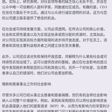
感。实际上，研究表明，对社会领导者的缺乏信心无处不在，并且在
公众中唯一可信赖的人是科学家，同胞或社区成员。有趣的是，CEO
在信任方面处于中立区。通过与公众进行诚实透明的对话，这为与您
的公司建立联系提供了绝佳的机会。
在社会或可持续发展方面，公司必须透明。在传达公司的核心价值，
社会和实质性基准以及为实现这些承诺而分配的资源时，尤其如此。
对公司在实现其目标方面所取得的进步持开放态度，对于在员工，消
费者和其他主要利益相关者之间建立信任至关重要。
此外，公司还应该对失败保持开放态度，并解释为什么某些社会或可
持续性实验出错了。这可以提供改进的基础，通过在社会影响创造过
程中发现挫折来帮助您的公司和其他公司。另外一个好处是，当消费
者承认自己的错误时，他们对公司会更加积极。
赠款和慈善事业之外的社会影响
尽管许多公司已经从事企业慈善和慈善捐赠，但仍有机会将社会影响
纳入公司整个价值链中。例如，采购和采购团队可以将社会影响资金
机会直接嵌入他们的提案请求（RFP）中，从而为有影响力的非营利计
划产生新的资金来源。组织的销售部门可以利用社会影响力作为独特