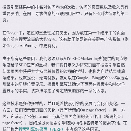
搜索引擎结果中的排名对访问Web的次数，访问的页面数以及收入具有
重要影响。在网上寻求信息的互联网用户中，只有40%到达结果的第二
页。
在Google中，定位的重要性尤其突出，因为放在第一个结果中的页面
来自所有搜索流量的大约92%。这有助于使网络在关键字广告系统（例
如Google AdWords）中更有利。
由于所有这些原因，我们必须从诸如YoSEOMarkerting所提供的观点等
角度给予SEO应有的重视，我们将其定义为研究页面在搜索引擎自然
结果页面中获得并维持显着位置的过程的学科，也称为自然结果或算
法结果。也就是说，无需付款，就可以在Google，Bing或Yahoo!等搜索
引擎中的显眼位置显示。搜索引擎算法确定了页面在搜索中和特定位
置显示的事实，该算法考虑了确定结果顺序的一系列因素。
这些技术是多种多样的，并且随着搜索引擎的发展而变化和变化。一
方面，它们暗示着页面的优化（具有所谓的On page factor），另一方
面，它暗示了它在Internet上与其他页面之间的交互作用（所谓的Off
page factor），目的是提高搜索引擎结果中的排名特定的搜索字词。在
我们称为
搜索引擎结果页（SERP）
中考虑了这些因素。