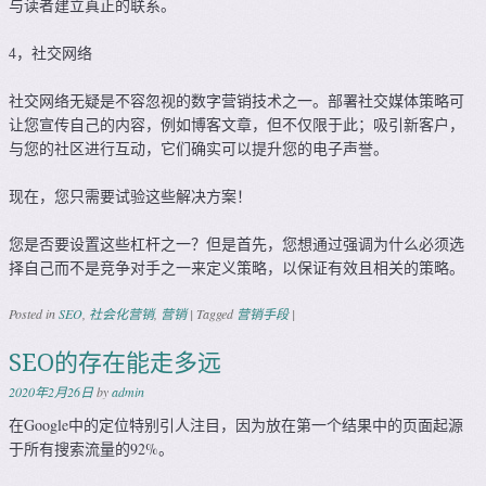
与读者建立真正的联系。
4，社交网络
社交网络无疑是不容忽视的数字营销技术之一。部署社交媒体策略可
让您宣传自己的内容，例如博客文章，但不仅限于此；吸引新客户，
与您的社区进行互动，它们确实可以提升您的电子声誉。
现在，您只需要试验这些解决方案！
您是否要设置这些杠杆之一？但是首先，您想通过强调为什么必须选
择自己而不是竞争对手之一来定义策略，以保证有效且相关的策略。
Posted in
SEO
,
社会化营销
,
营销
|
Tagged
营销手段
|
SEO的存在能走多远
2020年2月26日
by
admin
在Google中的定位特别引人注目，因为放在第一个结果中的页面起源
于所有搜索流量的92%。