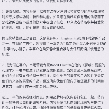
户，并最终达成更多的销售。让我们来探索它们：
1. 设置规格。内容营销可以教育潜在客户购买特定类型的产品或服务
时应寻找哪些功能，特性和功能。如果您在看起来像有用的信息而不
是推销的白皮书或其他媒介中提出了标准，那么读者将吸收并接受您
的准则。然后，他们将使用您设置的规格。
假设您销售静止混合器，这是我在Koch Engineering帮助下推销的产品
之一。在您的广告中，您提供了一本名为“ 指定静止混合器时要寻找的
7件事”的小册子。准客户在购买静止混合器时会仔细阅读并使用您的
标准。
2. 成为潜在客户。市场营销专家Robert Cialdini在他的《影响：说服的
心理学》一书中描述了这就是互惠的原则。当您给某人某些东西时，
他们会觉得有义务给您一些回报。提供免费的潜在客户内容并不会使
他们有义务购买您的产品，但这确实使他们倾向于给您更多的时间和
注意力，而他们本来可能会付出更多。
超过一半的购买者强烈同意，如果品牌将相关内容打包在一起，将有
助于加快购买周期的研究阶段。内容营销包括向您的现有客户提供个
性化，细分的相关内容。通过保持当前客户的参与度并更新其内容，