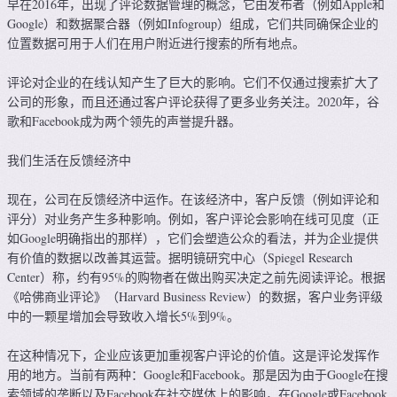
早在2016年，出现了评论数据管理的概念，它由发布者（例如Apple和
Google）和数据聚合器（例如Infogroup）组成，它们共同确保企业的
位置数据可用于人们在用户附近进行搜索的所有地点。
评论对企业的在线认知产生了巨大的影响。它们不仅通过搜索扩大了
公司的形象，而且还通过客户评论获得了更多业务关注。2020年，谷
歌和Facebook成为两个领先的声誉提升器。
我们生活在反馈经济中
现在，公司在反馈经济中运作。在该经济中，客户反馈（例如评论和
评分）对业务产生多种影响。例如，客户评论会影响在线可见度（正
如Google明确指出的那样），它们会塑造公众的看法，并为企业提供
有价值的数据以改善其运营。据明镜研究中心（Spiegel Research
Center）称，约有95%的购物者在做出购买决定之前先阅读评论。根据
《哈佛商业评论》（Harvard Business Review）的数据，客户业务评级
中的一颗星增加会导致收入增长5%到9%。
在这种情况下，企业应该更加重视客户评论的价值。这是评论发挥作
用的地方。当前有两种：Google和Facebook。那是因为由于Google在搜
索领域的垄断以及Facebook在社交媒体上的影响，在Google或Facebook