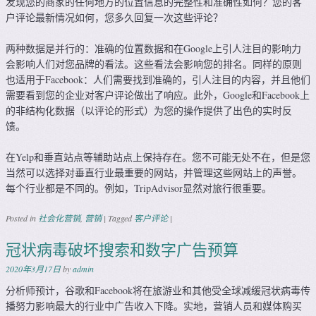
发现您的商家的任何地方的位置信息的完整性和准确性如何？您的客
户评论最新情况如何，您多久回复一次这些评论？
两种数据是并行的：准确的位置数据和在Google上引人注目的影响力
会影响人们对您品牌的看法。这些看法会影响您的排名。同样的原则
也适用于Facebook：人们需要找到准确的，引人注目的内容，并且他们
需要看到您的企业对客户评论做出了响应。此外，Google和Facebook上
的非结构化数据（以评论的形式）为您的操作提供了出色的实时反
馈。
在Yelp和垂直站点等辅助站点上保持存在。您不可能无处不在，但是您
当然可以选择对垂直行业最重要的网站，并管理这些网站上的声誉。
每个行业都是不同的。例如，TripAdvisor显然对旅行很重要。
Posted in
社会化营销
,
营销
|
Tagged
客户评论
|
冠状病毒破坏搜索和数字广告预算
2020年3月17日
by
admin
分析师预计，谷歌和Facebook将在旅游业和其他受全球减缓冠状病毒传
播努力影响最大的行业中广告收入下降。实地，营销人员和媒体购买