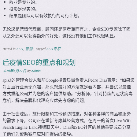
敬业是专业的。
投影是现实的。
结果是团队可以有效执行的可行计划。
无论您是聘请代理商，顾问还是两者兼而有之，企业SEO专家除了团
队之外还可以获得额外的好处，这比没有他们工作也很明显。
Posted in
SEO
,
营销
|
Tagged
SEO专家
|
后疫情SEO的重点和规划
2020年3月27日
by
admin
apis3的管理合伙人和前Google搜索质量负责人Pedro Dias表示：“如果您
对垂直行业毫无兴趣，那么您最好的方法就是看内部，并尝试以最佳
方式重组公司并为您的客户提供帮助。”分析师，针对持续的冠状病毒
危机，解决品牌和代理商应优先考虑的问题。
由于社会疏远，旅行限制和其他预防措施，对各种各样的商品和服务
的需求下降，公司正在重新考虑其经营方式。在周一的首次Live With
Search Engine Land视频聊天中，Dias和SEO社区的其他重要成员分享
了他们为帮助客户应对而提供的指导。