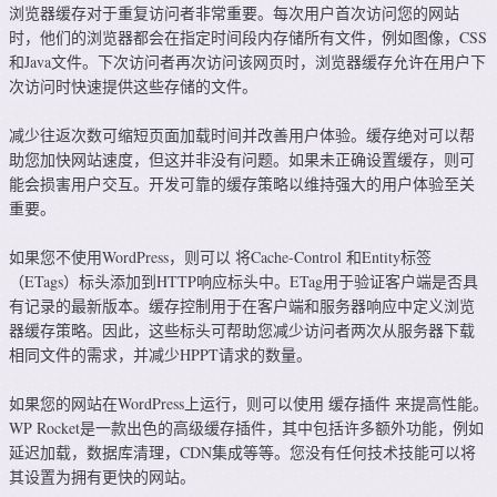
浏览器缓存对于重复访问者非常重要。每次用户首次访问您的网站
时，他们的浏览器都会在指定时间段内存储所有文件，例如图像，CSS
和Java文件。下次访问者再次访问该网页时，浏览器缓存允许在用户下
次访问时快速提供这些存储的文件。
减少往返次数可缩短页面加载时间并改善用户体验。缓存绝对可以帮
助您加快网站速度，但这并非没有问题。如果未正确设置缓存，则可
能会损害用户交互。开发可靠的缓存策略以维持强大的用户体验至关
重要。
如果您不使用WordPress，则可以 将Cache-Control 和Entity标签
（ETags）标头添加到HTTP响应标头中。ETag用于验证客户端是否具
有记录的最新版本。缓存控制用于在客户端和服务器响应中定义浏览
器缓存策略。因此，这些标头可帮助您减少访问者两次从服务器下载
相同文件的需求，并减少HPPT请求的数量。
如果您的网站在WordPress上运行，则可以使用 缓存插件 来提高性能。
WP Rocket是一款出色的高级缓存插件，其中包括许多额外功能，例如
延迟加载，数据库清理，CDN集成等等。您没有任何技术技能可以将
其设置为拥有更快的网站。