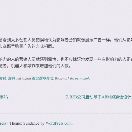
易看到太多营销人员错误地认为影响者营销就像展示广告一样。他们从影
布商那里购买广告的方式相同。
响力的人的营销人员就感到震惊，也不应惊讶地发现一些有影响力的人正
随者，机器人和欺诈来增加他们的人数。
营销
,
营销
and tagged
社交媒体算法
. Bookmark the
permalink
.
事吗
为B2B公司启动基于ABM的通信设
ation
ress
|
Theme: Sundance by
WordPress.com
.