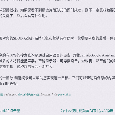
并遵循指标。如果您看不到精选片段形式的即时成功，则不一定意味着要
的关键字，然后看看有什么用。
否对您的SEO以及您的品牌形象和营销有帮助时，您需要考虑的最后一件
今约有50％的搜索查询是通过启用语音的设备（例如Siri和Google Assistan
越多的人将智能扬声器，智能显示器，可穿戴设备，游戏机，甚至他们的
便捷工具，这种趋势只会不断扩大。
的一部分-精选摘录可以帮助您实现这一目标。它们可以帮助确保您的内
听到的答案。
销
and tagged
Google特色片段
. Bookmark the
permalink
.
eRank和点击量
为什么使用视频营销来提高品牌
ation