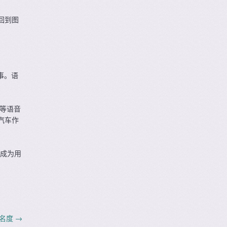
回到图
事。语
t等语音
汽车作
容成为用
知名度
→