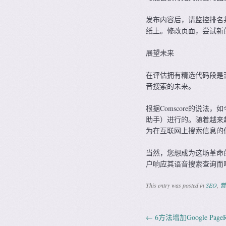
发布内容后，请监控排名
纸上。修改页面，尝试新
展望未来
在评估拥有精选代码段是
音搜索的未来。
根据Comscore的说法，如
助手）进行的。随着越来
为在互联网上搜索信息的
当然，您想成为这场革命
户响应其语音搜索查询而
This entry was posted in
SEO
,
营
←
6方法增加Google Pag
Post navig