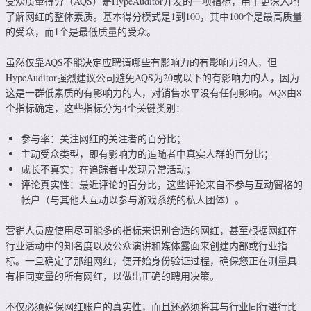
受众质量得分（AQS）是HypeAuditor开发的一项指标，用于更深入地
了解网红的整体素质。基本得分模式是1到100，其中100个是最高质量
的受众，而1个是最低质量的受众。
虽然仅靠AQS不能决定应聘请哪些有影响力的有影响力的人，但
HypeAuditor强烈建议公司避免AQS为20或以下的有影响力的人，因为
这是一群低素质的有影响力的人，对销售水平没有任何影响。AQS由8
个指标确定，这些指标分为4个关键类别：
参与率：关注网红的关注者的百分比；
主动受众类型，即有影响力的追随者中真实人群的百分比；
成长不真实：在追踪者中发现异常活动；
评论真实性：最近评论的百分比，这些评论来自不参与互动窗格的
帐户（与其他人互动以参与游戏系统的私人团体）。
营销人员应使用尽可能多的指标来识别合适的网红，甚至根据网红在
行业活动中的知名度以及公众演讲和媒体露面来创建内部或行业指
标。一旦确定了那组网红，便开始身份验证过程，确保您正在测量具
有相同变量的所有网红，以做出正确的聘用决策。
不仅必须确保网红账户的真实性，而且还必须将其与行业同行进行比