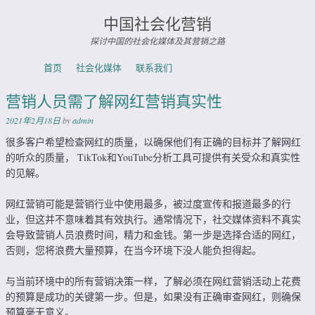
中国社会化营销
探讨中国的社会化媒体及其营销之路
Skip to content
首页
社会化媒体
联系我们
Menu
营销人员需了解网红营销真实性
2021年2月18日
by
admin
很多客户希望检查网红的质量，以确保他们有正确的目标并了解网红
的听众的质量， TikTok和YouTube分析工具可提供有关受众和真实性
的见解。
网红营销可能是营销行业中使用最多，被过度宣传和报道最多的行
业，但这并不意味着其有效执行。通常情况下，社交媒体资料不真实
会导致营销人员浪费时间，精力和金钱。第一步是选择合适的网红，
否则，您将浪费大量预算，在当今环境下没人能负担得起。
与当前环境中的所有营销决策一样，了解必须在网红营销活动上花费
的预算是成功的关键第一步。但是，如果没有正确审查网红，则确保
预算毫无意义。