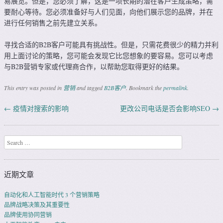
易展览。但是，您必须了解，这是一项长期的潜在客户生成策略，需
要耐心等待。您必须准备好与人们见面，向他们展示您的品牌，并在
进行任何销售之前先建立关系。
寻找合适的B2B客户可能具有挑战性。但是，只需花费很少的精力并利
用上面讨论的策略，您可能会发现它比您想象的要容易。您可以考虑
与B2B营销专家或代理商合作，以帮助您取得更好的结果。
This entry was posted in
营销
and tagged
B2B客户
. Bookmark the
permalink
.
←
疫情对搜索的影响
更改公司电话是否会影响SEO
→
Post navigation
Search
近期文章
自动化和人工智能时代 3 个营销策略
品牌战略决策及其重要性
品牌使用协同营销