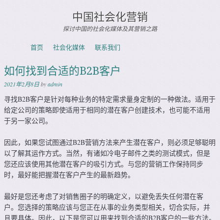
中国社会化营销
探讨中国的社会化媒体及其营销之路
Skip to content
首页
社会化媒体
联系我们
Menu
如何找到合适的B2B客户
2021年2月8日
by
admin
寻找B2B客户是针对每种业务的特定需求量身定制的一种做法。适用于
给定公司的策略即使适用于相同的潜在客户创建技术，也可能不适用
于另一家公司。
因此，如果您试图通过B2B营销方法来产生潜在客户，则必须足够聪明
以了解其运作方式。当然，有诸如冷电子邮件之类的测试模式，但是
您还应该使用其他潜在客户的吸引方式。与您的营销工作保持同步
时，最好能把握潜在客户产生的最新趋势。
最好是您还考虑了对销售圈子的明确定义，以避免丢失任何潜在客
户。您选择的策略应该与您正在从事的业务类型相关，切合实际，并
且要具体。因此，以下是您可以用来找到合适的B2B客户的一些方法。