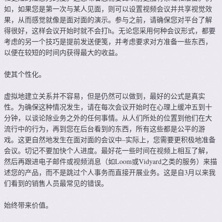
如，如果您是第一次与某人见面，则可以设置视频会议并共享视觉效
果，从而感觉就像是面对面的演示。参与之前，请确保您对平台了解
得很好，这样会议开始时就不会打h。无论您采用何种会议形式，都要
考虑的另一个技巧是提前发送便笺，并考虑要求对方准备一些东西，
以便在较短的时间内获得最大的收益。
使其个性化。
虚拟地建立关系并不容易，但是仍然可以做到，最好的公式是真实
性。为确保这种情况发生，请在每次会议开始时在心理上缓冲五到十
分钟，以谈论除业务之外的任何事情。从人们所处的位置到他们在大
流行中的行为，再到您在后台看到的东西，所有这些都是公平的游
戏。这更自然地发生在面对面的会议中–实际上，您需要更积极地准备
会议。切记不要加快个人进度。最好花一些时间在视频上相互了解，
然后再跟进电子邮件或视频消息（如Loom或Vidyard之类的服务）来描
述您的产品，而不是跳过个人事务而直接开展业务。这是自3月以来我
们看到的销售人员最常见的错误。
始终带来价值。