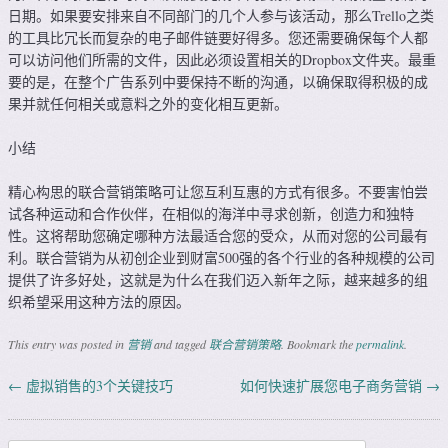
日期。如果要安排来自不同部门的几个人参与该活动，那么Trello之类
的工具比冗长而复杂的电子邮件链要好得多。您还需要确保每个人都
可以访问他们所需的文件，因此必须设置相关的Dropbox文件夹。最重
要的是，在整个广告系列中要保持不断的沟通，以确保取得积极的成
果并就任何相关或意料之外的变化相互更新。
小结
精心构思的联合营销策略可让您互利互惠的方式有很多。不要害怕尝
试各种运动和合作伙伴，在相似的海洋中寻求创新，创造力和独特
性。这将帮助您确定哪种方法最适合您的受众，从而对您的公司最有
利。联合营销为从初创企业到财富500强的各个行业的各种规模的公司
提供了许多好处，这就是为什么在我们迈入新年之际，越来越多的组
织希望采用这种方法的原因。
This entry was posted in
营销
and tagged
联合营销策略
. Bookmark the
permalink
.
←
虚拟销售的3个关键技巧
如何快速扩展您电子商务营销
→
Post navigation