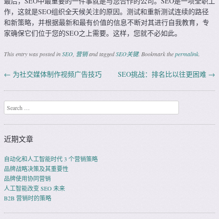
最后，SEO中最重要的一件事就是与您合作的公司。SEO是一项全职工
作，这就是SEO组织全天候关注的原因。测试和重新测试连续的路径
和新策略，并根据最新和最有价值的信息不断对其进行自我教育，专
家确保它们位于您的SEO之上需要。这样，您就不必如此。
This entry was posted in
SEO
,
营销
and tagged
SEO关键
. Bookmark the
permalink
.
←
为社交媒体制作视频广告技巧
SEO挑战：排名比以往更困难
→
Post navigation
Search
近期文章
自动化和人工智能时代 3 个营销策略
品牌战略决策及其重要性
品牌使用协同营销
人工智能改变 SEO 未来
B2B 营销时的策略