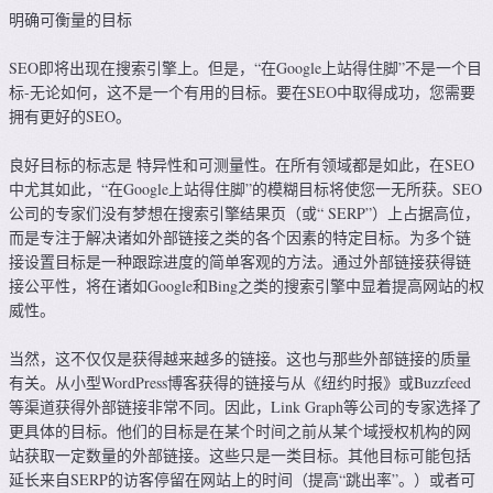
明确可衡量的目标
SEO即将出现在搜索引擎上。但是，“在Google上站得住脚”不是一个目
标-无论如何，这不是一个有用的目标。要在SEO中取得成功，您需要
拥有更好的SEO。
良好目标的标志是 特异性和可测量性。在所有领域都是如此，在SEO
中尤其如此，“在Google上站得住脚”的模糊目标将使您一无所获。SEO
公司的专家们没有梦想在搜索引擎结果页（或“ SERP”）上占据高位，
而是专注于解决诸如外部链接之类的各个因素的特定目标。为多个链
接设置目标是一种跟踪进度的简单客观的方法。通过外部链接获得链
接公平性，将在诸如Google和Bing之类的搜索引擎中显着提高网站的权
威性。
当然，这不仅仅是获得越来越多的链接。这也与那些外部链接的质量
有关。从小型WordPress博客获得的链接与从《纽约时报》或Buzzfeed
等渠道获得外部链接非常不同。因此，Link Graph等公司的专家选择了
更具体的目标。他们的目标是在某个时间之前从某个域授权机构的网
站获取一定数量的外部链接。这些只是一类目标。其他目标可能包括
延长来自SERP的访客停留在网站上的时间（提高“跳出率”。）或者可