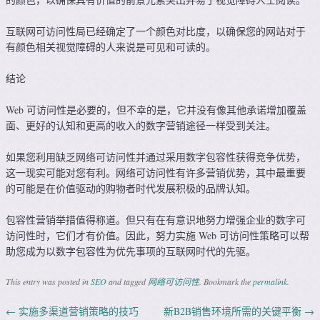
互联网可访问性局已经确定了一个颜色对比度，以确保您的网站对于
有颜色相关视觉障碍的人来说是可见和可读的。
结论
Web 可访问性是必要的，但不幸的是，它并没有像其他承诺增加覆盖
面、更好的认知和更高的收入的数字营销途径一样受到关注。
如果您利用缺乏网络可访问性并通过采用数字包容性获得竞争优势，
这一现实可能对您有利。网络可访问性有许多营销优势，其中最重要
的可能是在价值驱动的购物者时代发展积极的品牌认知。
包容性营销举措值得称道。但只有在有意识地努力增强企业的数字可
访问性时，它们才有价值。因此，努力实施 Web 可访问性策略可以帮
助您成为以数字包容性为优先事项的互联网时代的先驱。
This entry was posted in
SEO
and tagged
网络可访问性
. Bookmark the
permalink
.
←
实施多渠道营销策略的技巧
新B2B销售环境所需的关键平衡
→
Post navigation