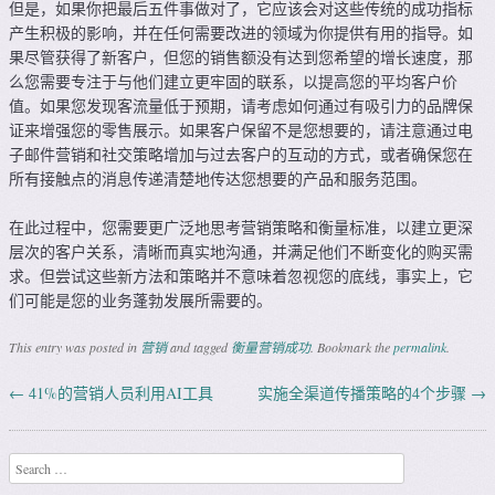
但是，如果你把最后五件事做对了，它应该会对这些传统的成功指标
产生积极的影响，并在任何需要改进的领域为你提供有用的指导。如
果尽管获得了新客户，但您的销售额没有达到您希望的增长速度，那
么您需要专注于与他们建立更牢固的联系，以提高您的平均客户价
值。如果您发现客流量低于预期，请考虑如何通过有吸引力的品牌保
证来增强您的零售展示。如果客户保留不是您想要的，请注意通过电
子邮件营销和社交策略增加与过去客户的互动的方式，或者确保您在
所有接触点的消息传递清楚地传达您想要的产品和服务范围。
在此过程中，您需要更广泛地思考营销策略和衡量标准，以建立更深
层次的客户关系，清晰而真实地沟通，并满足他们不断变化的购买需
求。但尝试这些新方法和策略并不意味着忽视您的底线，事实上，它
们可能是您的业务蓬勃发展所需要的。
This entry was posted in
营销
and tagged
衡量营销成功
. Bookmark the
permalink
.
←
41%的营销人员利用AI工具
实施全渠道传播策略的4个步骤
→
Post navigation
Search