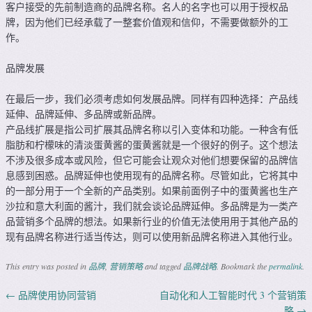
客户接受的先前制造商的品牌名称。名人的名字也可以用于授权品
牌，因为他们已经承载了一整套价值观和信仰，不需要做额外的工
作。
品牌发展
在最后一步，我们必须考虑如何发展品牌。同样有四种选择：产品线
延伸、品牌延伸、多品牌或新品牌。
产品线扩展是指公司扩展其品牌名称以引入变体和功能。一种含有低
脂肪和柠檬味的清淡蛋黄酱的蛋黄酱就是一个很好的例子。这个想法
不涉及很多成本或风险，但它可能会让观众对他们想要保留的品牌信
息感到困惑。品牌延伸也使用现有的品牌名称。尽管如此，它将其中
的一部分用于一个全新的产品类别。如果前面例子中的蛋黄酱也生产
沙拉和意大利面的酱汁，我们就会谈论品牌延伸。多品牌是为一类产
品营销多个品牌的想法。如果新行业的价值无法使用用于其他产品的
现有品牌名称进行适当传达，则可以使用新品牌名称进入其他行业。
This entry was posted in
品牌
,
营销策略
and tagged
品牌战略
. Bookmark the
permalink
.
←
品牌使用协同营销
自动化和人工智能时代 3 个营销策
Post navigation
略
→