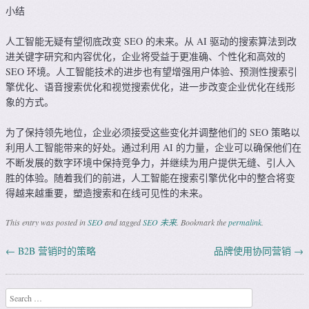
小结
人工智能无疑有望彻底改变 SEO 的未来。从 AI 驱动的搜索算法到改
进关键字研究和内容优化，企业将受益于更准确、个性化和高效的
SEO 环境。人工智能技术的进步也有望增强用户体验、预测性搜索引
擎优化、语音搜索优化和视觉搜索优化，进一步改变企业优化在线形
象的方式。
为了保持领先地位，企业必须接受这些变化并调整他们的 SEO 策略以
利用人工智能带来的好处。通过利用 AI 的力量，企业可以确保他们在
不断发展的数字环境中保持竞争力，并继续为用户提供无缝、引人入
胜的体验。随着我们的前进，人工智能在搜索引擎优化中的整合将变
得越来越重要，塑造搜索和在线可见性的未来。
This entry was posted in
SEO
and tagged
SEO 未来
. Bookmark the
permalink
.
←
B2B 营销时的策略
品牌使用协同营销
→
Post navigation
Search